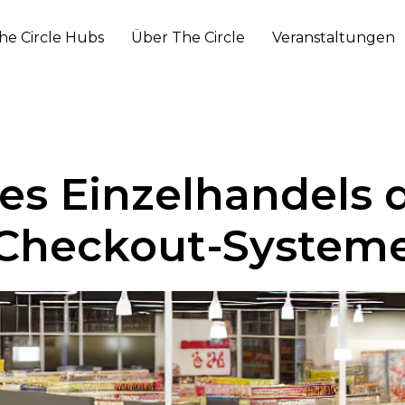
he Circle Hubs
Über The Circle
Veranstaltungen
es Einzelhandels d
Checkout-System