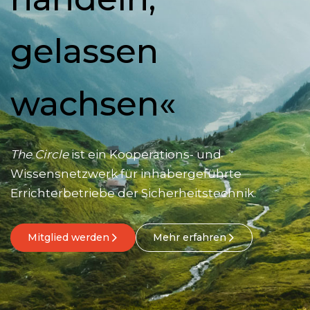
gelassen
wachsen«
The Circle
ist ein Kooperations- und
Wissensnetzwerk für inhabergeführte
Errichterbetriebe der Sicherheitstechnik.
Mitglied werden
Mehr erfahren